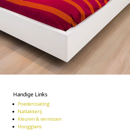
Handige Links
Poedercoating
Natlakkerij
Kleuren & vernissen
Hoogglans