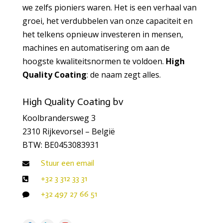
we zelfs pioniers waren. Het is een verhaal van
groei, het verdubbelen van onze capaciteit en
het telkens opnieuw investeren in mensen,
machines en automatisering om aan de
hoogste kwaliteitsnormen te voldoen.
High
Quality Coating
: de naam zegt alles.
High Quality Coating bv
Koolbrandersweg 3
2310 Rijkevorsel – België
BTW: BE0453083931
Stuur een email

+32 3 312 33 31

+32 497 27 66 51
