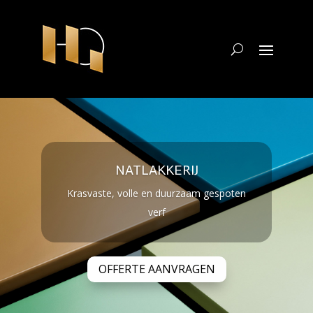
NATLAKKERIJ
Krasvaste, volle en duurzaam gespoten
verf
OFFERTE AANVRAGEN